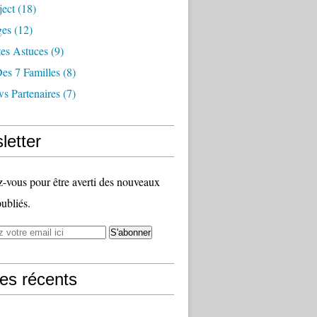
ject
(18)
ges
(12)
tes Astuces
(9)
es 7 Familles
(8)
ws Partenaires
(7)
letter
vous pour être averti des nouveaux
publiés.
les récents