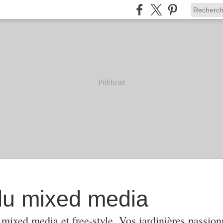
Publicité
 du mixed media
mixed media et free-style. Vos jardinières passio