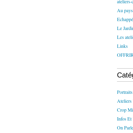
ateliers
Au pays
Echappée
Le Jardin
Les ateli
Links
OFFRI
Caté
Portraits
Ateliers
Crop Mi
Infos Et
On Parl