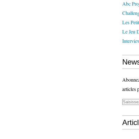
Abc Pro
Challen
Les Peti
Le Jeu D
Intervie
News
Abonnez-
articles 
Artic