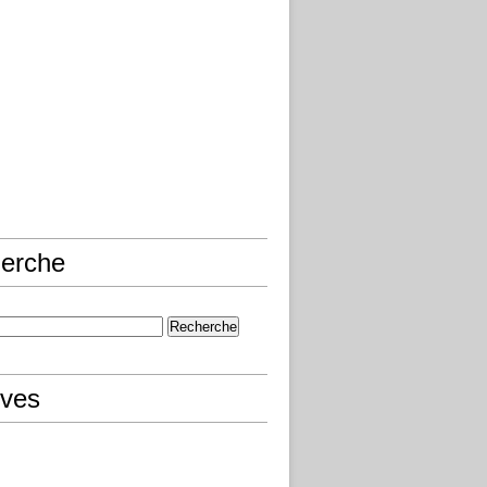
erche
ives