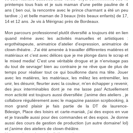
printemps tous frais et je suis maman d'une petite pauline de 4
ans ( ben oui, la rencontre avec le prince charmant a été un peu
tardive ;-) et belle maman de 3 beaux (très beaux enfants) de 17,
14 et 12 ans. Je vis à Mérignac près de Bordeaux.
Mon parcours professionnel plutôt diversifié a toujours été en lien
quand même avec les activités manuelles et artistiques :
ergothétapeute, animatrice d'atelier d'expression, animatrice de
clown-théatre.. J'ai été amenée à travailler diffèrentes matières et
matériaux et c'est avec délices que je me plonge dans le scrap et
le mixed media! C'est une véritable drogue et je n'envisage pas
du tout de sevrage! bien au contraire je ne rêve que de plus de
temps pour réaliser tout ce qui bouillonne dans ma tête. Jouer
avec les matières, les matériaux, les mêlez les entremêler, les
unir, les désunir, fleurter avec la couleur, m'en échapper y revenir,
des jeux interminables dont je ne me lasse pas! Actuellement
mon acticité est toujours aussi diversifiée: j'anime des ateliers , je
collabore régulièrement avec le magazine passion scrpbooking, à
mon grand plaisir je fais partie de la DT de laurence-
Bdesign, Place des loisirs et carte-maniak, j'ai des expos en vue
et je travaille aussi pour des commandes et des expos. Je donne
aussi des cours de gestion de production (un autre domaine! lol)
et j'anime des ateliers de clown-théâtre.