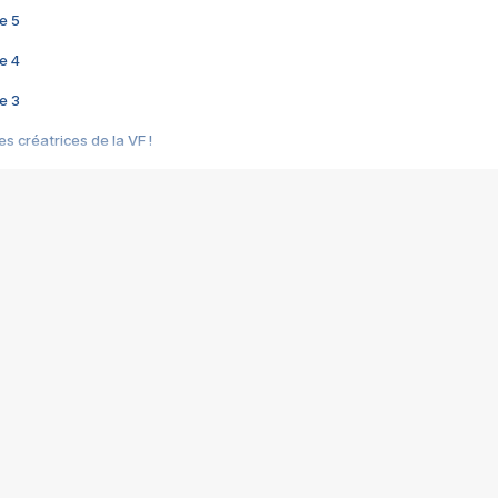
e 5
e 4
e 3
s créatrices de la VF !
e 2
e 1
e Mektoub My Love arrive enfin ! Rencontre avec Shaïn Boumedine et Sal
i : après Toni en famille
elle réalise le bouleversant Dites lui que je l'aime
ais ! Rencontre autour de Vie privée de Rebecca Zlotowski
 de Marguerite, Grave... Rencontre avec Ella Rumpf
 Les Rêveurs, un film intime sur la santé mentale