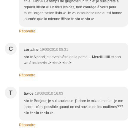
finie !!!<br /> Le temps de grignoter un truc et je suis prete à
repartir !!!!<br /> En tous les cas, bon courage à vous pour
toute l'organisation !!<br /> Je vous souhaite une aussi bonne
journée que la mienne !!!!<br /> <br /> <br />
Répondre
C
cortaline
19/03/2010 08:31
<br /> A priori je devrais être de la partie ... Merciiiiiiiiiii et bon
we à toutes<br /> <br /> <br />
Répondre
T
tiwice
18/03/2010 16:03
<br /> Bonjour, je suis curieuse..j'adore le mixed media...je me
lance... c'est possible quand on est novice en les matières???
<br /> <br /> <br />
Répondre