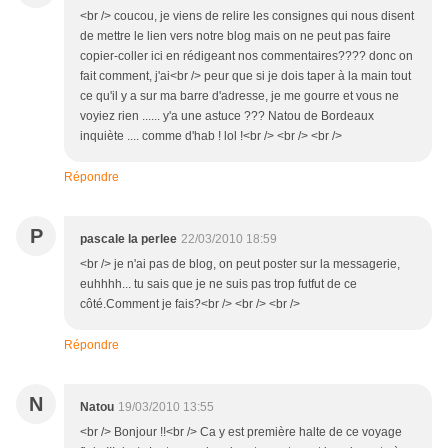
<br /> coucou, je viens de relire les consignes qui nous disent
de mettre le lien vers notre blog mais on ne peut pas faire
copier-coller ici en rédigeant nos commentaires???? donc on
fait comment, j'ai<br /> peur que si je dois taper à la main tout
ce qu'il y a sur ma barre d'adresse, je me gourre et vous ne
voyiez rien ...... y'a une astuce ??? Natou de Bordeaux
inquiète .... comme d'hab ! lol !<br /> <br /> <br />
Répondre
P
pascale la perlee
22/03/2010 18:59
<br /> je n'ai pas de blog, on peut poster sur la messagerie,
euhhhh... tu sais que je ne suis pas trop futfut de ce
côté.Comment je fais?<br /> <br /> <br />
Répondre
N
Natou
19/03/2010 13:55
<br /> Bonjour !!<br /> Ca y est première halte de ce voyage