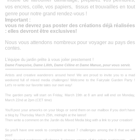
vos encres, colle, vos papiers, tissus et trouvailles en tout
genre pour notre grand rendez-vous !
Important :
vous ne devrez pas poster des créations déjà réalisées
: elles devront être exclusives!
Nous vous attendons nombreux pour voyager au pays des
contes.
L’équipe du jardin prête à vous joiler prestement !
Dame Françoise, Dame Lilith, Dame Céline et Dame Manue, pour vous servir.
°°°°°°°°°°°°°°°°°°°°°°°°°°°°°°°°°°°°°°°°°°°°°°°°°°°°°°°°°°°°°°°°°°°°°°°°°°°°°°°°°°°°°°°°°°°°°°°°°°°°°
Artists and creative wanderers around here! We are proud to invite you to a mad
weekend full of mixed media challenges! Welcome to the Fairytale Garden Party !
Let's re-write our favorite tales our own way!
The garden party will start on Friday, March 19th at 8 am and will end on Monday,
March 22nd at 2pm (CET time)
You'll post your artworks on your blogs or send them on our mailbox if you don't have
a blog by Thursday March 25th, midnight at the latest!
Then write a comment on the Jardin du Mixed Media blog with a link to your creation!
So you'll have one week to complete at least 7 challenges among the 8 that we will
post!