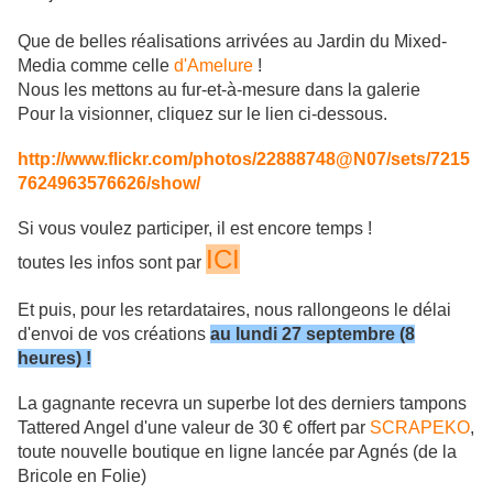
Que de belles réalisations arrivées au Jardin du Mixed-
Media comme celle
d'Amelure
!
Nous les mettons au fur-et-à-mesure dans la galerie
Pour la visionner, cliquez sur le lien ci-dessous.
http://www.flickr.com/photos/22888748@N07/sets/7215
7624963576626/show/
Si vous voulez participer, il est encore temps !
ICI
toutes les infos sont par
Et puis, pour les retardataires, nous rallongeons le délai
d'envoi de vos créations
au lundi 27 septembre (8
heures) !
La gagnante recevra un superbe lot des derniers tampons
Tattered Angel d'une valeur de 30 € offert par
SCRAPEKO
,
toute nouvelle boutique en ligne lancée par Agnés (de la
Bricole en Folie)