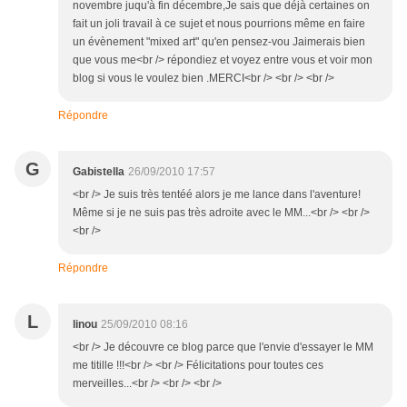
novembre juqu'à fin décembre,Je sais que déjà certaines on
fait un joli travail à ce sujet et nous pourrions même en faire
un évènement "mixed art" qu'en pensez-vou Jaimerais bien
que vous me<br /> répondiez et voyez entre vous et voir mon
blog si vous le voulez bien .MERCI<br /> <br /> <br />
Répondre
G
Gabistella
26/09/2010 17:57
<br /> Je suis très tentéé alors je me lance dans l'aventure!
Même si je ne suis pas très adroite avec le MM...<br /> <br />
<br />
Répondre
L
linou
25/09/2010 08:16
<br /> Je découvre ce blog parce que l'envie d'essayer le MM
me titille !!!<br /> <br /> Félicitations pour toutes ces
merveilles...<br /> <br /> <br />