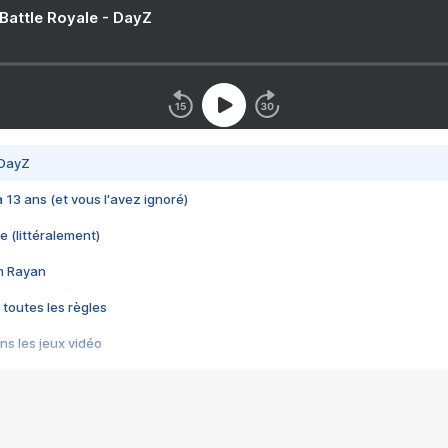
 Battle Royale - DayZ
 DayZ
 a 13 ans (et vous l'avez ignoré)
e (littéralement)
im Rayan
 toutes les règles
s les jeux vidéo
us choquant de Rockstar ? - Le scandale BULLY
e plus moche de Steam