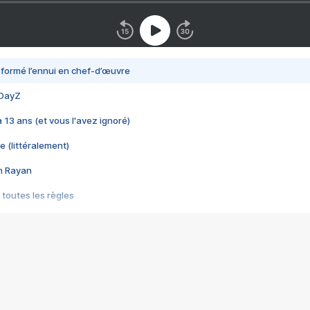
nsformé l’ennui en chef-d’œuvre
 DayZ
 a 13 ans (et vous l'avez ignoré)
e (littéralement)
im Rayan
 toutes les règles
s les jeux vidéo
us choquant de Rockstar ? - Le scandale BULLY
e plus moche de Steam
du RÊVE tourne au CAUCHEMAR