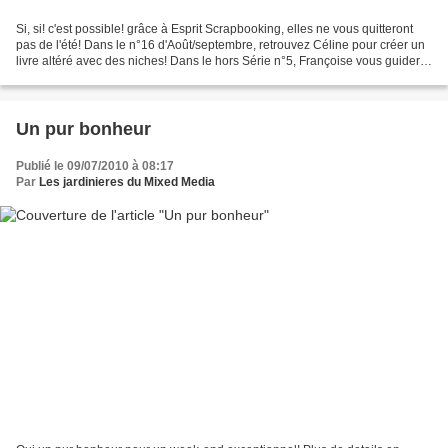
Si, si! c'est possible! grâce à Esprit Scrapbooking, elles ne vous quitteront
pas de l'été! Dans le n°16 d'Août/septembre, retrouvez Céline pour créer un
livre altéré avec des niches! Dans le hors Série n°5, Françoise vous guidera
dans la réalisation...
Un pur bonheur
Publié le 09/07/2010 à 08:17
Par
Les jardinieres du Mixed Media