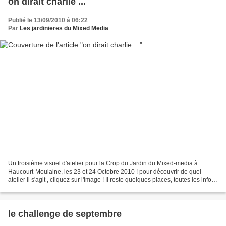
on dirait charlie ...
Publié le 13/09/2010 à 06:22
Par
Les jardinieres du Mixed Media
Un troisième visuel d'atelier pour la Crop du Jardin du Mixed-media à
Haucourt-Moulaine, les 23 et 24 Octobre 2010 ! pour découvrir de quel
atelier il s'agit , cliquez sur l'image ! Il reste quelques places, toutes les infos
sont ICI A bientôt
le challenge de septembre