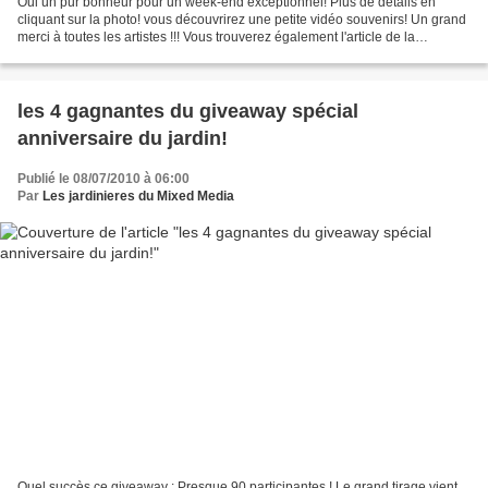
Oui un pur bonheur pour un week-end exceptionnel! Plus de details en
cliquant sur la photo! vous découvrirez une petite vidéo souvenirs! Un grand
merci à toutes les artistes !!! Vous trouverez également l'article de la
talentueuse Belinda Schneider qui...
les 4 gagnantes du giveaway spécial
anniversaire du jardin!
Publié le 08/07/2010 à 06:00
Par
Les jardinieres du Mixed Media
Quel succès ce giveaway : Presque 90 participantes ! Le grand tirage vient