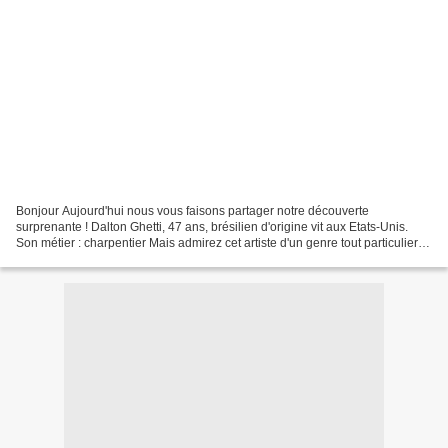
Bonjour Aujourd'hui nous vous faisons partager notre découverte
surprenante ! Dalton Ghetti, 47 ans, brésilien d'origine vit aux Etats-Unis.
Son métier : charpentier Mais admirez cet artiste d'un genre tout particulier :
il sculpte les mines de crayon...