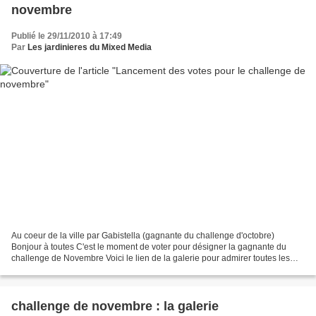
novembre
Publié le 29/11/2010 à 17:49
Par
Les jardinieres du Mixed Media
Au coeur de la ville par Gabistella (gagnante du challenge d'octobre)
Bonjour à toutes C'est le moment de voter pour désigner la gagnante du
challenge de Novembre Voici le lien de la galerie pour admirer toutes les
créations :
http://www.flickr.com/photos/22888748@N07/sets/72157625280967921/sho
w/...
challenge de novembre : la galerie